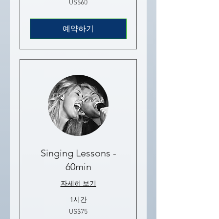
US$60
미
국
달
러
예약하기
Singing Lessons -
60min
자세히 보기
1시간
75
US$75
미