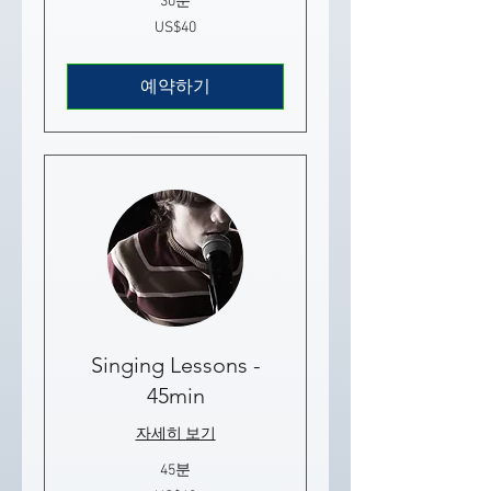
30분
40
US$40
미
국
달
러
예약하기
Singing Lessons -
45min
자세히 보기
45분
60