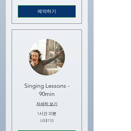
국
달
러
예약하기
Singing Lessons -
90min
자세히 보기
1시간 30분
110
US$110
미
국
달