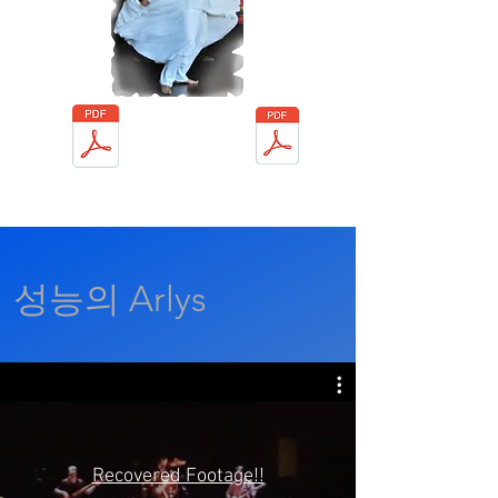
Arlys Alford - Resume
Arlys Alford - References
성능의 Arlys
Recovered Footage!!