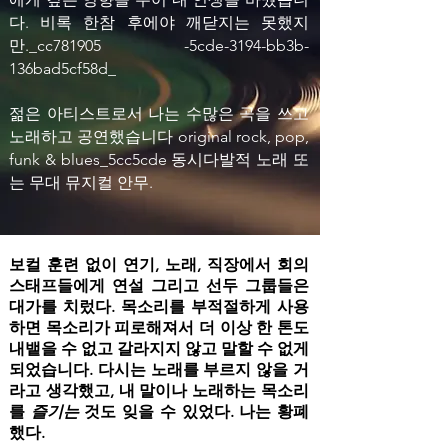
다. 비록 한참 후에야 깨닫지는 못했지
만._cc781905 -5cde-3194-bb3b-
136bad5cf58d_
젊은 아티스트로서 나는 수많은 곡을 쓰고
노래하고 공연했습니다 original rock, pop,
funk & blues_5cc5cde 동시다발적 노래 또
는 무대 뮤지컬 안무.
보컬 훈련 없이 연기, 노래, 직장에서 회의
스태프들에게 연설 그리고 선두 그룹들은
대가를 치렀다. 목소리를 부적절하게 사용
하면 목소리가 피로해져서 더 이상 한 톤도
내뱉을 수 없고 갈라지지 않고 말할 수 없게
되었습니다. 다시는 노래를 부르지 않을 거
라고 생각했고, 내 말이나 노래하는 목소리
를
즐기는
것도 잊을 수 있었다. 나는 황폐
했다.