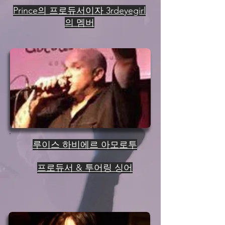
Prince의 프로듀서이자 3rdeyegirl
의 멤버
루이스 하비에르 아모로투
프로듀서 & 투어링 싱어