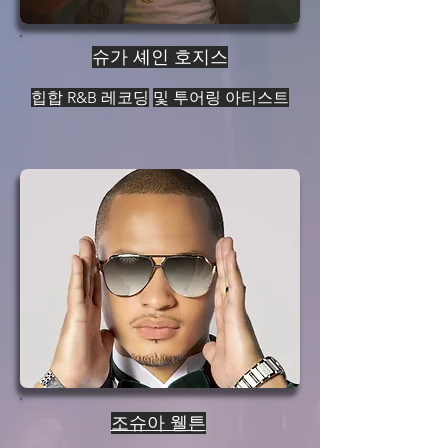
슈가 셰인 호지스
힙합 R&B 레코딩
및 투어링 아티스트
조슈아 웰튼